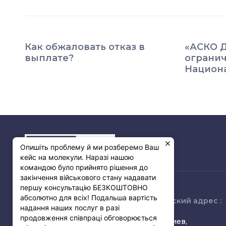
Как обжаловать отказ в
«АСКО 
выплате?
огранич
Национ
Опишіть проблему й ми розберемо Ваш
кейс на молекули. Наразі нашою
командою було прийнято рішення до
закінчення військового стану надавати
першу консультацію БЕЗКОШТОВНО
абсолютно для всіх! Подальша вартість
Связь с нами :
Юридический адрес :
надання наших послуг в разі
продовження співпраці обговорюється
(068) 349-38-55
03150, г. Киев,