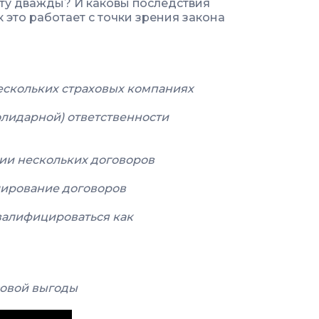
ту дважды? И каковы последствия
 это работает с точки зрения закона
 нескольких страховых компаниях
олидарной) ответственности
чии нескольких договоров
лирование договоров
квалифицироваться как
совой выгоды