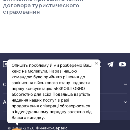
договора туристического
страхования
Опишіть проблему й ми розберемо Ваш
кейс на молекули. Наразі нашою
командою було прийнято рішення до
закінчення військового стану надавати
Связь с нами :
першу консультацію БЕЗКОШТОВНО
абсолютно для всіх! Подальша вартість
надання наших послуг в разі
Адрес
продовження співпраці обговорюється
в індивідуальному порядку залежно від
Вашого випадку.
© 2008-2026 Финанс-Сервис