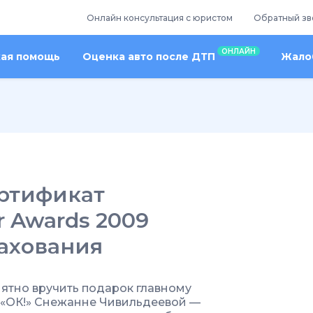
Онлайн консультация с юристом
Обратный зв
ОНЛАЙН
кая помощь
Оценка авто после ДТП
Жалоб
ртификат
r Awards 2009
рахования
ятно вручить подарок главному
 «ОК!» Снежанне Чивильдеевой —