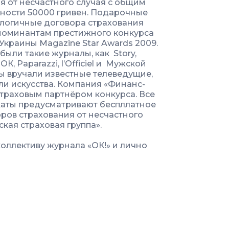
я от несчастного случая с общим
ности 50000 гривен. Подарочные
алогичные договора страхования
номинантам престижного конкурса
Украины Magazine Star Awards 2009.
ыли такие журналы, как Story,
, ОК, Paparazzi, l’Officiel и Мужской
ы вручали известные телеведущие,
и искусства. Компания «Финанс-
страховым партнёром конкурса. Все
аты предусматривают беспллатное
ов страхования от несчастного
ская страховая группа».
коллективу журнала «ОК!» и лично