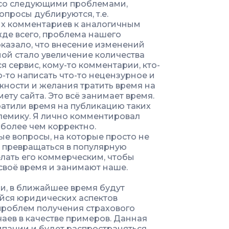
 со следующими проблемами,
просы дублируются, т.е.
их комментариев к аналогичным
ежде всего, проблема нашего
казало, что внесение изменений
ой стало увеличение количества
 сервис, кому-то комментарии, кто-
о-то написать что-то нецензурное и
жности и желания тратить время на
ету сайта. Это всё занимает время.
тратили время на публикацию таких
олемику. Я лично комментировал
 более чем корректно.
е вопросы, на которые просто не
ал превращаться в популярную
лать его коммерческим, чтобы
 своё время и занимают наше.
и, в ближайшее время будут
ейся юридических аспектов
 проблем получения страхового
аев в качестве примеров. Данная
мпании и будет распространяться