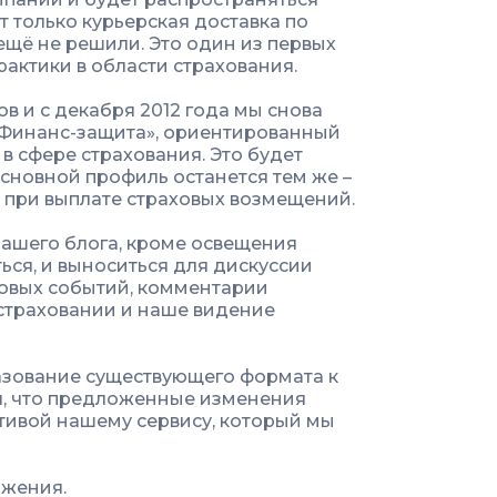
т только курьерская доставка по
 ещё не решили. Это один из первых
актики в области страхования.
в и с декабря 2012 года мы снова
«Финанс-защита», ориентированный
в сфере страхования. Это будет
сновной профиль останется тем же –
 при выплате страховых возмещений.
ашего блога, кроме освещения
ься, и выноситься для дискуссии
овых событий, комментарии
 страховании и наше видение
азование существующего формата к
ся, что предложенные изменения
тивой нашему сервису, который мы
ожения.