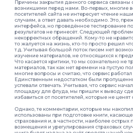
Причины закрытия данного сервиса связаны
возникшими перед нами. Во-первых, многие во
посетителей сайта не интересует чтение наш
случаям, а ответ давать необходимо. Это, пр
интерфейса, но проведённое тестирование по
результатов не принесёт. Следующей проблем
некорректных обращений. Кому-то не нравится
то жалуется на жизнь, кто-то просто решил чт
т.д. Учитывая большой поток писем нет возмо
изучение материалов, не относящихся к предм
Что касается критики, то мы сознательно не 
материалов, так как нет времени на пустую п
многие вопросы и считаю, что сервис работал
Единственным недостатком были пропущенны
успевали отвечать. Учитывая, что сервис нач
площадку для флуда, мы пришли к выводу сде
избавиться от посетителей, которые не ценят
Однако, те комментарии, которые мы накопил
использованы при подготовке книги, касающ
страхования и, в частности, наиболее острых
возмещения и урегулирования страховых случ
книга будет издана за счёт средств нашей ко