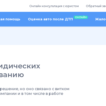
Онлайн консультация с юристом
Обратный зв
ОНЛАЙН
кая помощь
Оценка авто после ДТП
Жалоб
идических
ованию
е решение, но оно связано с витком
мпании и в том числе в работе