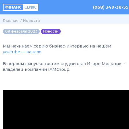
(068) 349-38-55
Главная
Новости
08 февраля 2023
Новости
Мы начинаем серию бизнес-интервью на нашем
youtube — канале
В первом выпуске гостем студии стал Игорь Мельник –
владелец компании IAMGroup.