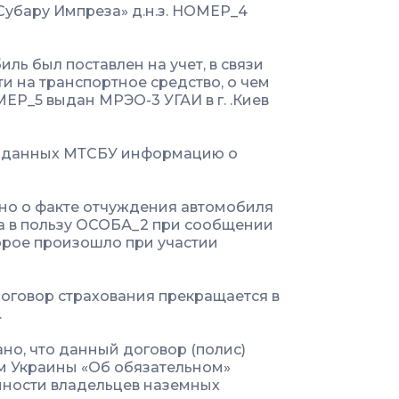
«Субару Импреза» д.н.з. НОМЕР_4
ль был поставлен на учет, в связи
ти на транспортное средство, о чем
ЕР_5 выдан МРЭО-3 УГАИ в г. .Киев
азу данных МТСБУ информацию о
стно о факте отчуждения автомобиля
ка в пользу ОСОБА_2 при сообщении
орое произошло при участии
договор страхования прекращается в
.
зано, что данный договор (полис)
ом Украины «Об обязательном»
нности владельцев наземных