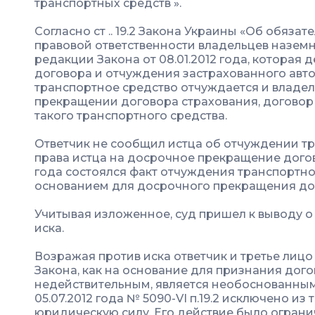
транспортных средств ».
Согласно ст .. 19.2 Закона Украины «Об обяза
правовой ответственности владельцев наземн
редакции Закона от 08.01.2012 года, которая
договора и отчуждения застрахованного авто
транспортное средство отчуждается и владел
прекращении договора страхования, договор
такого транспортного средства.
Ответчик не сообщил истца об отчуждении тр
права истца на досрочное прекращение догово
года состоялся факт отчуждения транспортно
основанием для досрочного прекращения дог
Учитывая изложенное, суд пришел к выводу 
иска.
Возражая против иска ответчик и третье лицо о
Закона, как на основание для признания дог
недействительным, является необоснованным
05.07.2012 года № 5090-VI п.19.2 исключено из 
юридическую силу. Его действие было огран