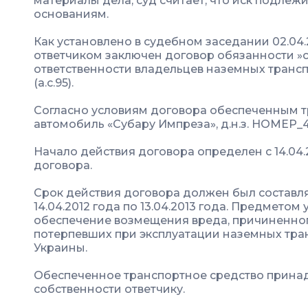
материалы дела, суд считает, что иск подле
основаниям.
Как установлено в судебном заседании 02.04.
ответчиком заключен договор обязанности »
ответственности владельцев наземных трансп
(а.с.95).
Согласно условиям договора обеспеченным 
автомобиль «Субару Импреза», д.н.з. НОМЕР_4
Начало действия договора определен с 14.04.20
договора.
Срок действия договора должен был составлят
14.04.2012 года по 13.04.2013 года. Предмето
обеспечение возмещения вреда, причиненног
потерпевших при эксплуатации наземных тра
Украины.
Обеспеченное транспортное средство принад
собственности ответчику.