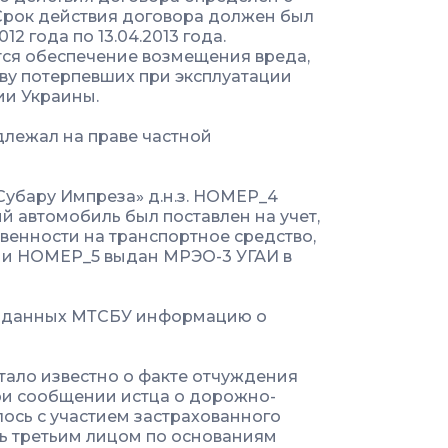
а. Срок действия договора должен был
012 года по 13.04.2013 года.
ся обеспечение возмещения вреда,
ву потерпевших при эксплуатации
ии Украины.
лежал на праве частной
«Субару Импреза» д.н.з. НОМЕР_4
й автомобиль был поставлен на учет,
твенности на транспортное средство,
рии НОМЕР_5 выдан МРЭО-3 УГАИ в
азу данных МТСБУ информацию о
стало известно о факте отчуждения
при сообщении истца о дорожно-
ось с участием застрахованного
ь третьим лицом по основаниям