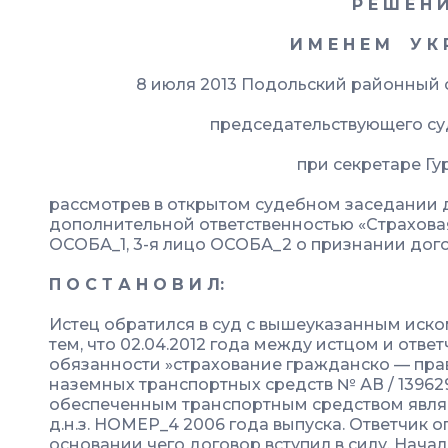
Р Е Ш Е Н И
И М Е Н Е М У К 
8 июля 2013 Подольский районный с
председательствующего суд
при секретаре Гурь
рассмотрев в открытом судебном заседании д
дополнительной ответственностью «Страхова
ОСОБА_1, 3-я лицо ОСОБА_2 о признании до
П О С Т А Н О В И Л:
Истец обратился в суд с вышеуказанным иско
тем, что 02.04.2012 года между истцом и отв
обязанности »страхование гражданско — пра
наземных транспортных средств № АВ / 13962
обеспеченным транспортным средством являе
д.н.з. НОМЕР_4 2006 года выпуска. Ответчик 
основании чего договор вступил в силу. Нача