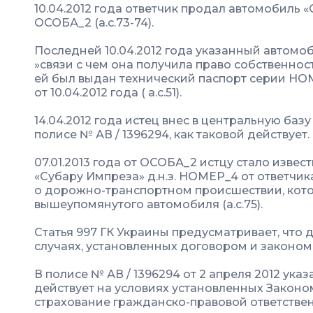
10.04.2012 года ответчик продал автомобиль 
ОСОБА_2 (а.с.73-74).
Последней 10.04.2012 года указанный автомоби
»связи с чем она получила право собственнос
ей был выдан технический паспорт серии НОМ
от 10.04.2012 года ( а.с.51).
14.04.2012 года истец внес в центральную б
полисе № АВ / 1396294, как таковой действует.
07.01.2013 года от ОСОБА_2 истцу стало изве
«Субару Импреза» д.н.з. НОМЕР_4 от ответчи
о дорожно-транспортном происшествии, кот
вышеупомянутого автомобиля (а.с.75).
Статья 997 ГК Украины предусматривает, что 
случаях, установленных договором и законом
В полисе № АВ / 1396294 от 2 апреля 2012 ука
действует на условиях установленных Закон
страхование гражданско-правовой ответстве