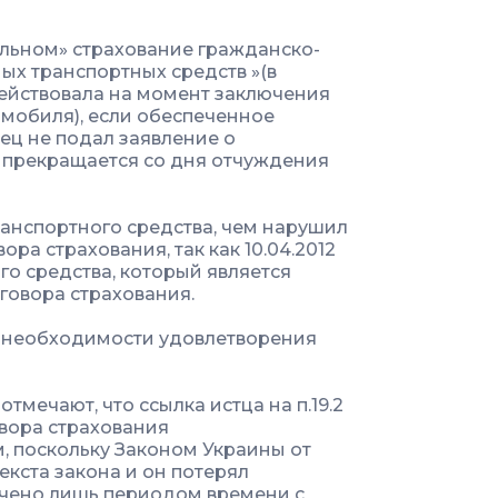
тельном» страхование гражданско-
ых транспортных средств »(в
 действовала на момент заключения
мобиля), если обеспеченное
ец не подал заявление о
 прекращается со дня отчуждения
анспортного средства, чем нарушил
ра страхования, так как 10.04.2012
го средства, который является
овора страхования.
о необходимости удовлетворения
тмечают, что ссылка истца на п.19.2
овора страхования
, поскольку Законом Украины от
текста закона и он потерял
ичено лишь периодом времени с