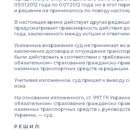
09.01.2012 года по 0.07.2012 года, но в этот п
и решение не принималось по поводу настоя
В настоящее время действует другая редакци
предусматривает правомерность действия дог
года, заключенного между истцом и ответчик
Указанные возражения суд не принимает во в
заключения договора и отчуждения транспо
были действовать в соответствии с требовани
обязательном» страхование гражданско-прав
наземных транспортных средств »в редакции За
Учитывая изложенное, суд пришел к выводу 
иска.
На основании изложенного, ст. 997 ГК Украины,
обязательном» страхование гражданско-прав
наземных транспортных средств », руководствуясь 
Украины, — суд
Р Е Ш И Л: