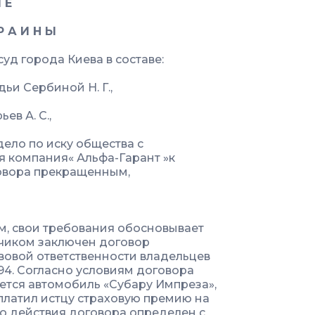
 Е
Р А И Н Ы
уд города Киева в составе:
ьи Сербиной Н. Г.,
ев А. С.,
ело по иску общества с
я компания« Альфа-Гарант »к
говора прекращенным,
м, свои требования обосновывает
етчиком заключен договор
вовой ответственности владельцев
94. Согласно условиям договора
тся автомобиль «Субару Импреза»,
оплатил истцу страховую премию на
ло действия договора определен с