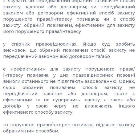
з`ясувати: чи передбачений обраний позивачем спосіб
захисту законом або договором; чи передбачений
законом або договором ефективний спосіб захисту
порушеного права/інтересу позивача; чи є спосіб
захисту, обраний позивачем, ефективним для захисту
його порушеного права/інтересу
у спірних правовідносинах. Якщо суд зробить
висновок, що обраний позивачем спосіб захисту не
передбачений законом або договором та/або
є неефективним для захисту порушеного права/
інтересу позивача, у цих правовідносинах позовні
вимоги останнього не підлягають задоволенню. Однак,
якщо обраний позивачем спосіб захисту не
передбачений законом або договором, проте є
ефективним та не суперечить закону, а закон або
договір у свою чергу не визначають іншого
ефективного способу захисту,
то порушене право/інтерес позивача підлягає захисту
обраним ним способом.