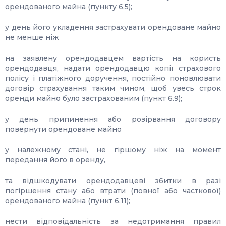
орендованого майна (пункту 6.5);
у день його укладення застрахувати орендоване майно
не менше ніж
на заявлену орендодавцем вартість на користь
орендодавця, надати орендодавцю копії страхового
полісу і платіжного доручення, постійно поновлювати
договір страхування таким чином, щоб увесь строк
оренди майно було застрахованим (пункт 6.9);
у день припинення або розірвання договору
повернути орендоване майно
у належному стані, не гіршому ніж на момент
передання його в оренду,
та відшкодувати орендодавцеві збитки в разі
погіршення стану або втрати (повної або часткової)
орендованого майна (пункт 6.11);
нести відповідальність за недотримання правил