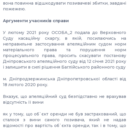
вона повинна відшкодувати позивачеві збитки, завдані
пожежею.
Аргументи учасників справи
У лютому 2021 року ОСОБА_2 подала до Верховного
Суду касаційну скаргу, в якій, посилаючись на
неправильне застосування апеляційним судом норм
матеріального права та порушення норм
процесуального права, просить скасувати постанову
Дніпровського апеляційного суду від 12 січня 2021 року
і залишити в силі рішення Баглійського районного суду
м. Дніпродзержинська Дніпропетровської області від
18 лютого 2020 року.
Вказує, що апеляційний суд безпідставно не врахував
відсутність її вини
як у тому, що об`єкт оренди не був застрахований, що
сталося з вини самого позивача, який не надав
відомості про вартість об`єкта оренди, так і в тому, що