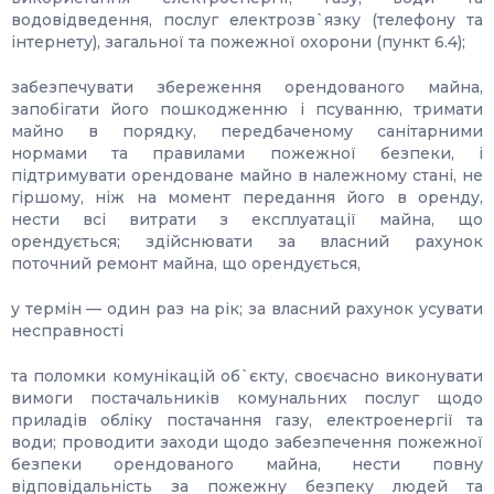
водовідведення, послуг електрозв`язку (телефону та
інтернету), загальної та пожежної охорони (пункт 6.4);
забезпечувати збереження орендованого майна,
запобігати його пошкодженню і псуванню, тримати
майно в порядку, передбаченому санітарними
нормами та правилами пожежної безпеки, і
підтримувати орендоване майно в належному стані, не
гіршому, ніж на момент передання його в оренду,
нести всі витрати з експлуатації майна, що
орендується; здійснювати за власний рахунок
поточний ремонт майна, що орендується,
у термін — один раз на рік; за власний рахунок усувати
несправності
та поломки комунікацій об`єкту, своєчасно виконувати
вимоги постачальників комунальних послуг щодо
приладів обліку постачання газу, електроенергії та
води; проводити заходи щодо забезпечення пожежної
безпеки орендованого майна, нести повну
відповідальність за пожежну безпеку людей та