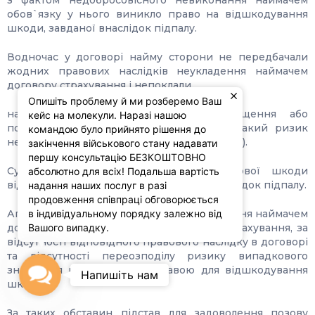
з фактом недобросовісного невиконання наймачем
обов`язку у нього виникло право на відшкодування
шкоди, завданої внаслідок підпалу.
Водночас у договорі найму сторони не передбачали
жодних правових наслідків неукладення наймачем
договору страхування і непоклали
Опишіть проблему й ми розберемо Ваш
на наймача ризик випадкового знищення або
кейс на молекули. Наразі нашою
пошкодження предмету найму, а тому такий ризик
командою було прийнято рішення до
несе позивач (наймодавець, власник майна).
закінчення військового стану надавати
першу консультацію БЕЗКОШТОВНО
Суди встановили, що завдання майнової шкоди
абсолютно для всіх! Подальша вартість
відбулося невстановленими особами внаслідок підпалу.
надання наших послуг в разі
продовження співпраці обговорюється
Апеляційний суд не врахував, що порушення наймачем
в індивідуальному порядку залежно від
договірного обов`язку укласти договір страхування, за
Вашого випадку.
відсутності відповідного правового наслідку в договорі
та відсутності переозподілу ризику випадкового
знищення майна, не є підставою для відшкодування
Contact
Напишіть нам
шкоди.
Us
За таких обставин підстав для задоволення позову