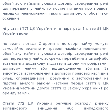
обов`язок наймача укласти договір страхування речі,
що передана у найм, то постає питання про правові
наслідки невиконання такого договірного обов`язку,
оскільки
ні у статті 771 ЦК України, ні в параграфі 1 глави 58 ЦК
України вони
не визначаються. Сторони в договорі найму можуть
самостійно визначити правові наслідки невиконання
обов`язку наймача укласти договір страхування речі,
що передана у найм, зокрема, передбачити штраф або
встановити додаткову підставу відмови чи розірвання
договору найму або відшкодування збитків. За
відсутності встановлення в договорі правових наслідків
більш справедливим і розумним є застосування на
підставі аналогії закону (частина перша статті 8 ЦК
України) частини другої статті 12 Закону України «Про
оренду землі».
Стаття 772 ЦК України регулює розподіл ризику
випадкового знищення або випадкового