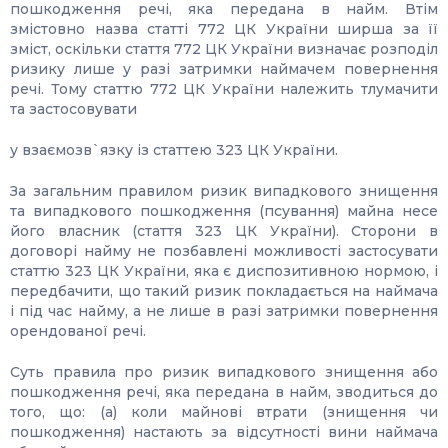
пошкодження речі, яка передана в найм. Втім
змістовно назва статті 772 ЦК України ширша за її
зміст, оскільки стаття 772 ЦК України визначає розподіл
ризику лише у разі затримки наймачем повернення
речі. Тому статтю 772 ЦК України належить тлумачити
та застосовувати
у взаємозв`язку із статтею 323 ЦК України.
За загальним правилом ризик випадкового знищення
та випадкового пошкодження (псування) майна несе
його власник (стаття 323 ЦК України). Сторони в
договорі найму не позбавлені можливості застосувати
статтю 323 ЦК України, яка є диспозитивною нормою, і
передбачити, що такий ризик покладається на наймача
і під час найму, а не лише в разі затримки повернення
орендованої речі.
Суть правила про ризик випадкового знищення або
пошкодження речі, яка передана в найм, зводиться до
того, що: (а) коли майнові втрати (знищення чи
пошкодження) настають за відсутності вини наймача