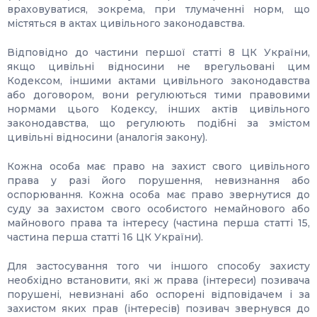
враховуватися, зокрема, при тлумаченні норм, що
містяться в актах цивільного законодавства.
Відповідно до частини першої статті 8 ЦК України,
якщо цивільні відносини не врегульовані цим
Кодексом, іншими актами цивільного законодавства
або договором, вони регулюються тими правовими
нормами цього Кодексу, інших актів цивільного
законодавства, що регулюють подібні за змістом
цивільні відносини (аналогія закону).
Кожна особа має право на захист свого цивільного
права у разі його порушення, невизнання або
оспорювання. Кожна особа має право звернутися до
суду за захистом свого особистого немайнового або
майнового права та інтересу (частина перша статті 15,
частина перша статті 16 ЦК України).
Для застосування того чи іншого способу захисту
необхідно встановити, які ж права (інтереси) позивача
порушені, невизнані або оспорені відповідачем і за
захистом яких прав (інтересів) позивач звернувся до