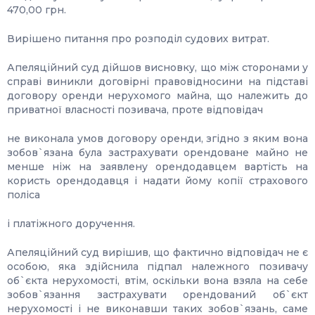
470,00 грн.
Вирішено питання про розподіл судових витрат.
Апеляційний суд дійшов висновку, що між сторонами у
справі виникли договірні правовідносини на підставі
договору оренди нерухомого майна, що належить до
приватної власності позивача, проте відповідач
не виконала умов договору оренди, згідно з яким вона
зобов`язана була застрахувати орендоване майно не
менше ніж на заявлену орендодавцем вартість на
користь орендодавця і надати йому копії страхового
поліса
і платіжного доручення.
Апеляційний суд вирішив, що фактично відповідач не є
особою, яка здійснила підпал належного позивачу
об`єкта нерухомості, втім, оскільки вона взяла на себе
зобов`язання застрахувати орендований об`єкт
нерухомості і не виконавши таких зобов`язань, саме