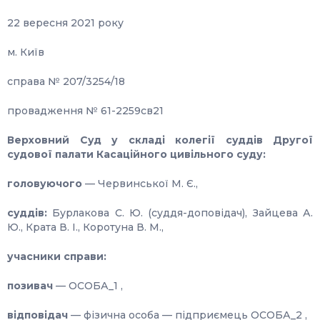
22 вересня 2021 року
м. Київ
справа № 207/3254/18
провадження № 61-2259св21
Верховний Суд у складі колегії суддів Другої
судової палати Касаційного цивільного суду:
головуючого
— Червинської М. Є.,
суддів:
Бурлакова С. Ю. (суддя-доповідач), Зайцева А.
Ю., Крата В. І., Коротуна В. М.,
учасники справи:
позивач
— ОСОБА_1 ,
відповідач
— фізична особа — підприємець ОСОБА_2 ,