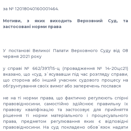
за № 12018040160001464.
Мотиви, з яких виходить Верховний Суд, та
застосовані норми права
У постанові Великої Палати Верховного Суду від 08
червня 2021 року
у справі № 662/397/15-ц (провадження № 14-20цс21)
вказано, що «суд, з`ясувавши під час розгляду справи,
що сторона або інший учасник судового процесу на
обґрунтування своїх вимог або заперечень послався
не на ті норми права, що фактично регулюють спірні
правовідносини, самостійно здійснює правильну їх
правову кваліфікацію та застосовує для прийняття
рішення ті норми матеріального і процесуального
права, предметом регулювання яких є відповідні
правовідносини. На суд покладено обов`язок надати