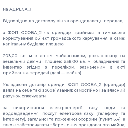
на АДРЕСА_1 .
Відповідно до договору він як орендодавець передав,
а ФОП ОСОБА_2 як орендар прийняла в тимчасове
користування об`єкт громадського харчування, а саме:
капітальну будівлю площею
203,00 кв. м з літнім майданчиком, розташовану на
земельній ділянці площею 558,00 кв. м, обладнання та
інвентар згідно з переліком, зазначеним в акті
приймання-передачі (далі — майно).
Укладаючи договір оренди, ФОП ОСОБА_2 (орендар)
взяла на себе такі зобов`язання: самостійно і за власний
рахунок сплачувати
за використання електроенергії, газу, води та
водовідведення, послуг електрозв`язку (телефону та
інтернету), загальної та пожежної охорони (пункт 6.4), а
також забезпечувати збереження орендованого майна,