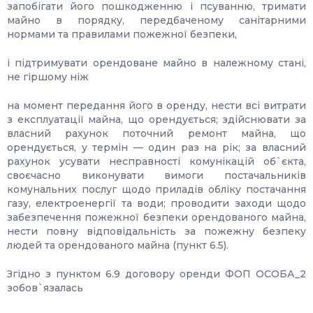
запобігати його пошкодженню і псуванню, тримати
майно в порядку, передбаченому санітарними
нормами та правилами пожежної безпеки,
і підтримувати орендоване майно в належному стані,
не гіршому ніж
на момент передання його в оренду, нести всі витрати
з експлуатації майна, що орендується; здійснювати за
власний рахунок поточний ремонт майна, що
орендується, у термін — один раз на рік; за власний
рахунок усувати несправності комунікацій об`єкта,
своєчасно виконувати вимоги постачальників
комунальних послуг щодо приладів обліку постачання
газу, електроенергії та води; проводити заходи щодо
забезпечення пожежної безпеки орендованого майна,
нести повну відповідальність за пожежну безпеку
людей та орендованого майна (пункт 6.5).
Згідно з пунктом 6.9 договору оренди ФОП ОСОБА_2
зобов`язалась