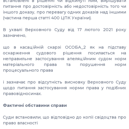
встановлені в рішенні чи відкинуті ним, вирішувати
питання про достовірність або недостовірність того чи
іншого доказу, про перевагу одних доказів над іншими
(частина перша статті 400 ЦПК України).
В ухвалі Верховного Суду від 17 лютого 2021 року
зазначено,
що в касаційній скарзі ОСОБА_2 як на підставу
оскарження судового рішення посилається на
неправильне застосування апеляційним судом норм
матеріального права та порушення норм
процесуального права
і зазначає про відсутність висновку Верховного Суду
щодо питання застосування норми права у подібних
правовідносинах.
Фактичні обставини справи
Суди встановили, що відповідно до копії свідоцтва про
право власності