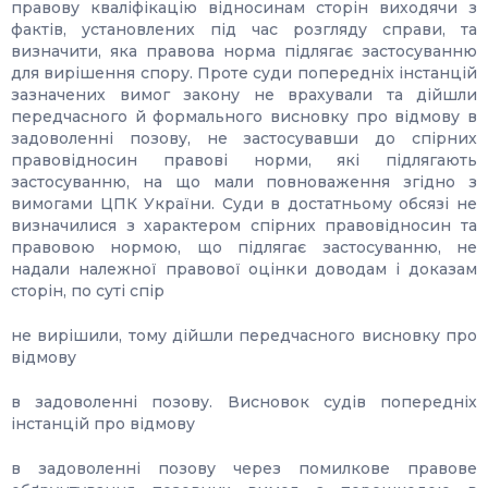
правову кваліфікацію відносинам сторін виходячи з
фактів, установлених під час розгляду справи, та
визначити, яка правова норма підлягає застосуванню
для вирішення спору. Проте суди попередніх інстанцій
зазначених вимог закону не врахували та дійшли
передчасного й формального висновку про відмову в
задоволенні позову, не застосувавши до спірних
правовідносин правові норми, які підлягають
застосуванню, на що мали повноваження згідно з
вимогами ЦПК України. Суди в достатньому обсязі не
визначилися з характером спірних правовідносин та
правовою нормою, що підлягає застосуванню, не
надали належної правової оцінки доводам і доказам
сторін, по суті спір
не вирішили, тому дійшли передчасного висновку про
відмову
в задоволенні позову. Висновок судів попередніх
інстанцій про відмову
в задоволенні позову через помилкове правове