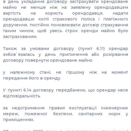
в день укладання договору застрахувати орендоване
майно не менше ніж на заявлену орендодавцем
вартість на користь орендодавця, надати
орендодавцю копії страхового поліса і платіжного
доручення, постійно поновлювати договір страхування
таким чином, щоб увесь строк оренди майно було
застрахованим.
Також за умовами договору (пункт 6.11) орендар
зобов`язалась у день припинення або розірвання
договору повернути орендоване майно
у належному стані, не гіршому ніж на момент
передання його в оренду.
У пункті 6.14 договору передбачено, що орендар несе
відповідальність
за недотримання правил експлуатації інженерних
мереж, пожежної безпеки, санітарних норм у
приміщеннях.