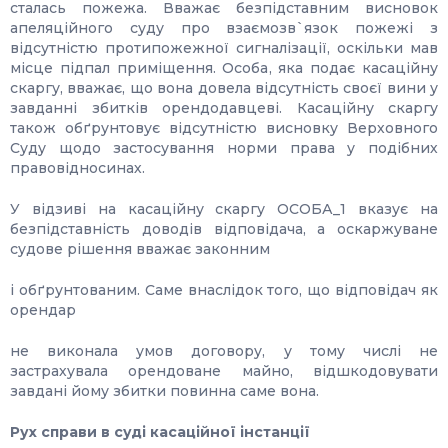
сталась пожежа. Вважає безпідставним висновок
апеляційного суду про взаємозв`язок пожежі з
відсутністю протипожежної сигналізації, оскільки мав
місце підпал приміщення. Особа, яка подає касаційну
скаргу, вважає, що вона довела відсутність своєї вини у
завданні збитків орендодавцеві. Касаційну скаргу
також обґрунтовує відсутністю висновку Верховного
Суду щодо застосування норми права у подібних
правовідносинах.
У відзиві на касаційну скаргу ОСОБА_1 вказує на
безпідставність доводів відповідача, а оскаржуване
судове рішення вважає законним
і обґрунтованим. Саме внаслідок того, що відповідач як
орендар
не виконала умов договору, у тому числі не
застрахувала орендоване майно, відшкодовувати
завдані йому збитки повинна саме вона.
Рух справи в суді касаційної інстанції