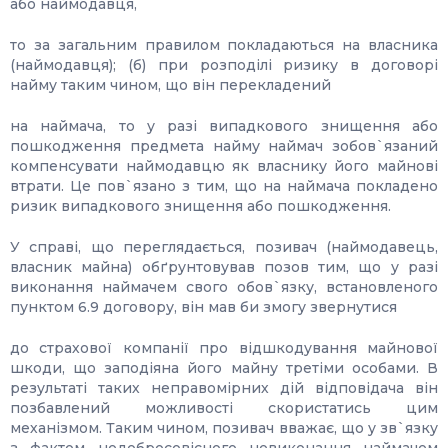
або наймодавця,
то за загальним правилом покладаються на власника
(наймодавця); (б) при розподілі ризику в договорі
найму таким чином, що він перекладений
на наймача, то у разі випадкового знищення або
пошкодження предмета найму наймач зобов`язаний
компенсувати наймодавцю як власнику його майнові
втрати. Це пов`язано з тим, що на наймача покладено
ризик випадкового знищення або пошкодження.
У справі, що переглядається, позивач (наймодавець,
власник майна) обґрунтовував позов тим, що у разі
виконання наймачем свого обов`язку, встановленого
пунктом 6.9 договору, він мав би змогу звернутися
до страхової компанії про відшкодування майнової
шкоди, що заподіяна його майну третіми особами. В
результаті таких неправомірних дій відповідача він
позбавлений можливості скористатись цим
механізмом. Таким чином, позивач вважає, що у зв`язку