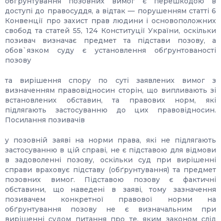
обґрунтування позовних вимог є перешкодою в
доступі до правосуддя, а відтак — порушенням статті 6
Конвенції про захист прав людини і основоположних
свобод та статей 55, 124 Конституції України, оскільки
позивач визначає предмет та підстави позову, а
обов`язком суду є установлення обґрунтованості
позову
та вирішення спору по суті заявлених вимог з
визначенням правовідносин сторін, що випливають зі
встановлених обставин, та правових норм, які
підлягають застосуванню до цих правовідносин.
Посилання позивачів
у позовній заяві на норми права, які не підлягають
застосуванню в цій справі, не є підставою для відмови
в задоволенні позову, оскільки суд при вирішенні
справи враховує підставу (обґрунтування) та предмет
позовних вимог. Підставою позову є фактичні
обставини, що наведені в заяві, тому зазначення
позивачем конкретної правової норми на
обґрунтування позову не є визначальним при
вирішенні судом питання про те, яким законом слід