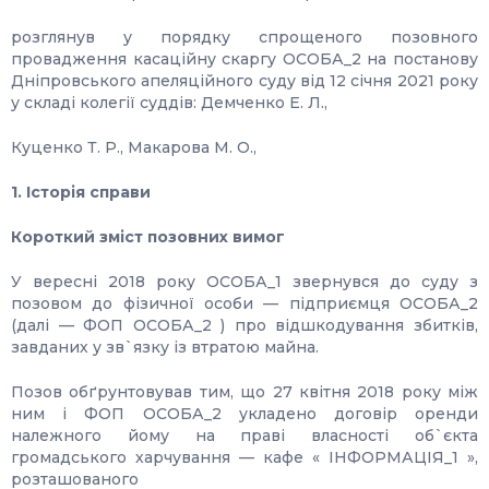
розглянув у порядку спрощеного позовного
провадження касаційну скаргу ОСОБА_2 на постанову
Дніпровського апеляційного суду від 12 січня 2021 року
у складі колегії суддів: Демченко Е. Л.,
Куценко Т. Р., Макарова М. О.,
1. Історія справи
Короткий зміст позовних вимог
У вересні 2018 року ОСОБА_1 звернувся до суду з
позовом до фізичної особи — підприємця ОСОБА_2
(далі — ФОП ОСОБА_2 ) про відшкодування збитків,
завданих у зв`язку із втратою майна.
Позов обґрунтовував тим, що 27 квітня 2018 року між
ним і ФОП ОСОБА_2 укладено договір оренди
належного йому на праві власності об`єкта
громадського харчування — кафе « ІНФОРМАЦІЯ_1 »,
розташованого