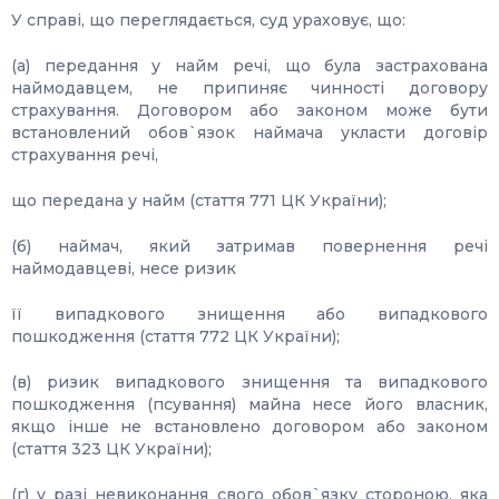
У справі, що переглядається, суд ураховує, що:
(а) передання у найм речі, що була застрахована
наймодавцем, не припиняє чинності договору
страхування. Договором або законом може бути
встановлений обов`язок наймача укласти договір
страхування речі,
що передана у найм (стаття 771 ЦК України);
(б) наймач, який затримав повернення речі
наймодавцеві, несе ризик
її випадкового знищення або випадкового
пошкодження (стаття 772 ЦК України);
(в) ризик випадкового знищення та випадкового
пошкодження (псування) майна несе його власник,
якщо інше не встановлено договором або законом
(стаття 323 ЦК України);
(г) у разі невиконання свого обов`язку стороною, яка