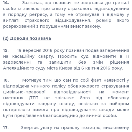
14.
Зазначає, що позивач не звертався до третьої
особи із заявою про сплату страхового відшкодування
в порядку регресу, а тому не отримував її відмову у
виплаті страхового відшкодування, розмір якого
розрахований з порушенням вимог закону.
(2) Доводи позивача
15.
19 вересня 2016 року позивач подав заперечення
на касаційну скаргу. Просить суд відмовити в її
задоволенні та залишити без змін рішення
Апеляційного суду міста Києва від 6 квітня 2016 року.
16.
Мотивує тим, що сам по собі факт наявності у
відповідача чинного полісу обов’язкового страхування
цивільно-правової відповідальності на момент
настання ДТП не звільняє його від обов’язку
відшкодувати завдану шкоду, оскільки за вибором
потерпілого вимога про відшкодування шкоди може
бути пред’явлена безпосередньо до винної особи.
17.
Звертає увагу на правову позицію, висловлену