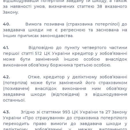
відшкодувавши потерпілій завдану їй шкоду, а також
за наявності умов, визначених статтею 38 вказаного
Закону.
40.
Вимога позивача (страховика потерпілої) до
завдавача шкоди не є регресною та заснована на
інших приписах законодавства.
41.
Відповідно до пункту четвертого частини
першої статті 512 ЦК України кредитор у зобов’язанні
може бути замінений іншою особою внаслідок
виконання обов’язку боржника третьою особою.
42.
Отже, кредитор у деліктному зобов’язанні
(потерпіла) може бути замінений його страховиком
(позивачем) внаслідок виконання ним обов’язку
завдавача шкоди (відповідача) з відшкодування
останньої.
43.
Згідно зі статтями 993 ЦК України та 27 Закону
України «Про страхування» до страховика потерпілого
переходить право вимоги до завдавача шкоди у
деліктному зобов’язанні у межах виплаченого