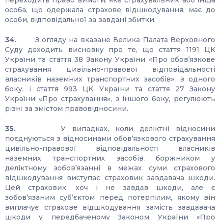
переходить право вимоги, яке страхувальник або інша
особа, що одержала страхове відшкодування, має до
особи, відповідальної за завдані збитки.
34.
З огляду на вказане Велика Палата Верховного
Суду доходить висновку про те, що стаття 1191 ЦК
України та стаття 38 Закону України «Про обов’язкове
страхування цивільно-правової відповідальності
власників наземних транспортних засобів», з одного
боку, і стаття 993 ЦК України та стаття 27 Закону
України «Про страхування», з іншого боку, регулюють
різні за змістом правовідносини.
35.
У випадках, коли деліктні відносини
поєднуються з відносинами обов’язкового страхування
цивільно-правової відповідальності власників
наземних транспортних засобів, боржником у
деліктному зобов’язанні в межах суми страхового
відшкодування виступає страховик завдавача шкоди.
Цей страховик, хоч і не завдав шкоди, але є
зобов’язаним суб’єктом перед потерпілим, якому він
виплачує страхове відшкодування замість завдавача
шкоди у передбаченому Законом України «Про