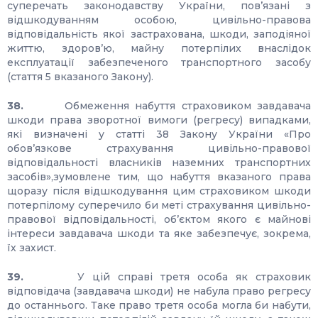
суперечать законодавству України, пов’язані з
відшкодуванням особою, цивільно-правова
відповідальність якої застрахована, шкоди, заподіяної
життю, здоров’ю, майну потерпілих внаслідок
експлуатації забезпеченого транспортного засобу
(стаття 5 вказаного Закону).
38.
Обмеження набуття страховиком завдавача
шкоди права зворотної вимоги (регресу) випадками,
які визначені у статті 38 Закону України «Про
обов’язкове страхування цивільно-правової
відповідальності власників наземних транспортних
засобів»,зумовлене тим, що набуття вказаного права
щоразу після відшкодування цим страховиком шкоди
потерпілому суперечило би меті страхування цивільно-
правової відповідальності, об’єктом якого є майнові
інтереси завдавача шкоди та яке забезпечує, зокрема,
їх захист.
39.
У цій справі третя особа як страховик
відповідача (завдавача шкоди) не набула право регресу
до останнього. Таке право третя особа могла би набути,