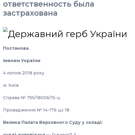
ответственность была
застрахована
Постанова
Іменем України
4 липня 2018 року
м. Київ
Справа № 755/18006/15-ц
Провадження № 14-176 цс 18
Велика Палата Верховного Суду у складі:
судді-доповідача
— ГудимиД.А.,