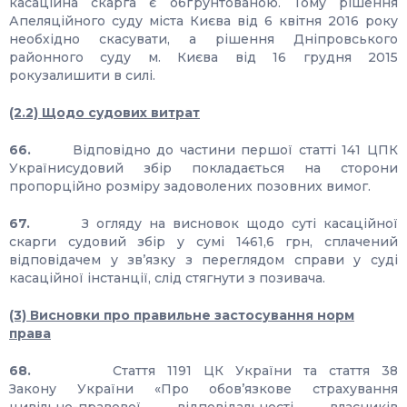
касаційна скарга є обґрунтованою. Тому рішення
Апеляційного суду міста Києва від 6 квітня 2016 року
необхідно скасувати, а рішення Дніпровського
районного суду м. Києва від 16 грудня 2015
рокузалишити в силі.
(2.2) Щодо судових витрат
66.
Відповідно до частини першої статті 141 ЦПК
Українисудовий збір покладається на сторони
пропорційно розміру задоволених позовних вимог.
67.
З огляду на висновок щодо суті касаційної
скарги судовий збір у сумі 1461,6 грн, сплачений
відповідачем у зв’язку з переглядом справи у суді
касаційної інстанції, слід стягнути з позивача.
(3) Висновки про правильне застосування норм
права
68.
Стаття 1191 ЦК України та стаття 38
Закону України «Про обов’язкове страхування