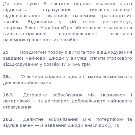
До них пункт 9 частини першої вказаної статті
відносить страхування цивільно-правової
відповідальності власників наземних транспортних
засобів. Відносини у цій сфері регламентує,
зокрема, Закон України «Про обов’язкове страхування
цивільно-правової відповідальності власників
наземних транспортних засобів».
25.
Предметом позову є вимога про відшкодування
завданої майнової шкоди у вигляді сплати страхового
відшкодування у розмірі 17 317,46 грн.
26.
Учасники справи згідно з її матеріалами мають
декілька зобов’язань :
26.1.
Договірне зобов’язання між позивачем і
потерпілою — за договором добровільного майнового
страхування;
26.2.
Деліктне зобов’язання між потерпілою та
відповідачем — із завдання шкоди внаслідок ДТП;