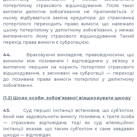
потерпілому страхового відшкодування. Після такої
виплати деліктне зобов’язання не припиняється. У
ньому відбувається заміна кредитора: до страховика
потерпілого переходить право вимоги, що належало
цьому потерпілому у деліктному зобов’язанні, у межах
виплаченого йому страхового відшкодування. Такий
перехід права вимоги є суброгацією.
44.
Враховуючи викладене, правовідносини, що
виникли між позивачем і відповідачем у зв’язку з
виплатою першим на користь потерпілої страхового
відшкодування, є засновані на суброгації — переході
до позивача права вимоги потерпілої у деліктному
зобов’язанні.
(1.2) Щодо особи, зобов’язаної відшкодувати шкоду
45.
Суд першої інстанції встановив, що суб’єктом,
який має задовольнити вимогу позивача, є третя особа
— страховик відповідача, тоді як суд апеляційної
інстанції вказав, що таким суб’єктом є саме завдавач
шкоди — відповідач.