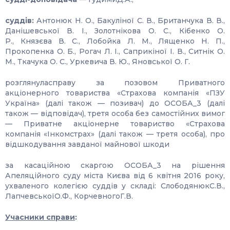
суддів:
Антонюк Н. О., Бакуліної С. В., Британчука В. В.,
Данішевської В. І., Золотнікова О. С., Кібенко О.
Р., Князєва В. С., Лобойка Л. М., Лященко Н. П.,
Прокопенка О. Б., Рогач Л. І., Саприкіної І. В., Ситнік О.
М., Ткачука О. С., Уркевича В. Ю., Яновської О. Г.
розглянуласправу за позовом Приватного
акціонерного товариства «Страхова компанія «ПЗУ
Україна» (далі також — позивач) до ОСОБА_3 (далі
також — відповідач), третя особа без самостійних вимог
— Приватне акціонерне товариство «Страхова
компанія «Інкомстрах» (далі також — третя особа), про
відшкодування завданої майнової шкоди
за касаційною скаргою ОСОБА_3 на рішення
Апеляційного суду міста Києва від 6 квітня 2016 року,
ухваленого колегією суддів у складі: СлободянюкС.В.,
ЛапчевськоїО.Ф., КорчевногоГ.В.
Учасники справи
: