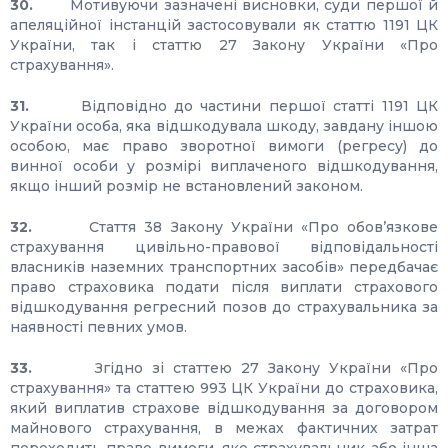
30.
Мотивуючи зазначені висновки, суди першої й
апеляційної інстанцій застосовували як статтю 1191 ЦК
України, так і статтю 27 Закону України «Про
страхування».
31.
Відповідно до частини першої статті 1191 ЦК
України особа, яка відшкодувала шкоду, завдану іншою
особою, має право зворотної вимоги (регресу) до
винної особи у розмірі виплаченого відшкодування,
якщо інший розмір не встановлений законом.
32.
Стаття 38 Закону України «Про обов’язкове
страхування цивільно-правової відповідальності
власників наземних транспортних засобів» передбачає
право страховика подати після виплати страхового
відшкодування регресний позов до страхувальника за
наявності певних умов.
33.
Згідно зі статтею 27 Закону України «Про
страхування» та статтею 993 ЦК України до страховика,
який виплатив страхове відшкодування за договором
майнового страхування, в межах фактичних затрат