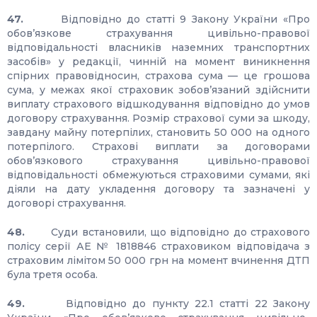
47.
Відповідно до статті 9 Закону України «Про
обов’язкове страхування цивільно-правової
відповідальності власників наземних транспортних
засобів» у редакції, чинній на момент виникнення
спірних правовідносин, страхова сума — це грошова
сума, у межах якої страховик зобов’язаний здійснити
виплату страхового відшкодування відповідно до умов
договору страхування. Розмір страхової суми за шкоду,
завдану майну потерпілих, становить 50 000 на одного
потерпілого. Страхові виплати за договорами
обов’язкового страхування цивільно-правової
відповідальності обмежуються страховими сумами, які
діяли на дату укладення договору та зазначені у
договорі страхування.
48.
Суди встановили, що відповідно до страхового
полісу серії АЕ № 1818846 страховиком відповідача з
страховим лімітом 50 000 грн на момент вчинення ДТП
була третя особа.
49.
Відповідно до пункту 22.1 статті 22 Закону