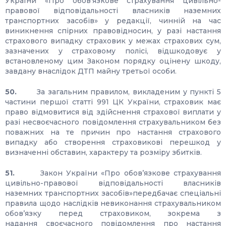
України «Про обов’язкове страхування цивільно-
правової відповідальності власників наземних
транспортних засобів» у редакції, чинній на час
виникнення спірних правовідносин, у разі настання
страхового випадку страховик у межах страхових сум,
зазначених у страховому полісі, відшкодовує у
встановленому цим Законом порядку оцінену шкоду,
завдану внаслідок ДТП майну третьої особи.
50.
За загальним правилом, викладеним у пункті 5
частини першої статті 991 ЦК України, страховик має
право відмовитися від здійснення страхової виплати у
разі несвоєчасного повідомлення страхувальником без
поважних на те причин про настання страхового
випадку або створення страховикові перешкод у
визначенні обставин, характеру та розміру збитків.
51.
Закон України «Про обов’язкове страхування
цивільно-правової відповідальності власників
наземних транспортних засобів»передбачає спеціальні
правила щодо наслідків невиконання страхувальником
обов’язку перед страховиком, зокрема з
надання своєчасного повідомлення про настання