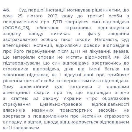
46.
Суд першої інстанції мотивував рішення тим, що
хоча 25 лютого 2013 року до третьої особи з
повідомленням про ДТП звернувся син відповідача
(ОСОБА_25), обов’язок страховика відшкодувати
завдану шкоду виникає з факту завдання
застрахованою особою такої шкоди. Натомість, суд
апеляційної інстанції, відхиляючи доводи відповідача
про його перебування після ДТП на лікуванні, вказав,
що матеріали справи не містять відомостей, які би
підтверджували, що син відповідача, звертаючись до
страховика відповідача, діяв від імені батька на
законних підставах, як і відсутні дані про прийняте
рішення третьої особи за зверненням сина відповідача.
Тому апеляційний суд погодився з доводами
апеляційної скарги про те, що відповідач згідно
зі статтею 33 Закону України «Про обов’язкове
страхування цивільно-правової відповідальності
власників наземних транспортних засобів» не
звертався з повідомленням про настання страхового
випадку, а відтак, шкода відшкодовується відповідачем
як її завдавачем.