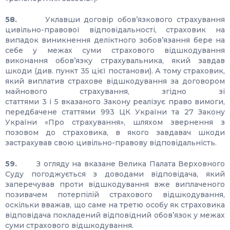
58.
Уклавши договір обов’язкового страхування
цивільно-правової відповідальності, страховик на
випадок виникнення деліктного зобов’язання бере на
себе у межах суми страхового відшкодування
виконання обов’язку страхувальника, який завдав
шкоди (див. пункт 35 цієї постанови). А тому страховик,
який виплатив страхове відшкодування за договором
майнового страхування, згідно зі
статтями 3 і 5 вказаного Закону реалізує право вимоги,
передбачене статтями 993 ЦК України та 27 Закону
України «Про страхування», шляхом звернення з
позовом до страховика, в якого завдавач шкоди
застрахував свою цивільно-правову відповідальність.
59.
З огляду на вказане Велика Палата Верховного
Суду погоджується з доводами відповідача, який
заперечував проти відшкодування вже виплаченого
позивачем потерпілій страхового відшкодування,
оскільки вважав, що саме на третю особу як страховика
відповідача покладений відповідний обов’язок у межах
суми страхового відшкодування.