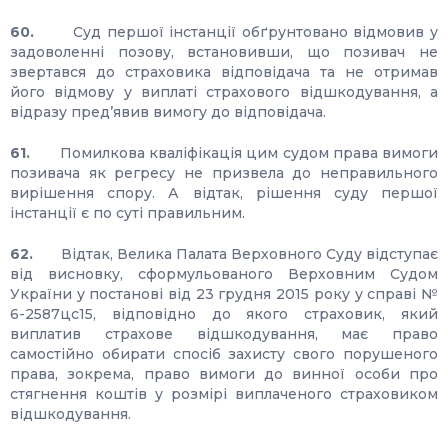
60.
Суд першої інстанції обґрунтовано відмовив у
задоволенні позову, встановивши, що позивач не
звертався до страховика відповідача та не отримав
його відмову у виплаті страхового відшкодування, а
відразу пред’явив вимогу до відповідача.
61.
Помилкова кваліфікація цим судом права вимоги
позивача як регресу не призвела до неправильного
вирішення спору. А відтак, рішення суду першої
інстанції є по суті правильним.
62.
Відтак, Велика Палата Верховного Суду відступає
від висновку, сформульованого Верховним Судом
України у постанові від 23 грудня 2015 року у справі №
6-2587цс15, відповідно до якого страховик, який
виплатив страхове відшкодування, має право
самостійно обирати спосіб захисту свого порушеного
права, зокрема, право вимоги до винної особи про
стягнення коштів у розмірі виплаченого страховиком
відшкодування.