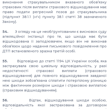
виконання страхувальником вказаного обов’язку
страховик після виплати страхового відшкодування має
право подати регресний позов до страхувальника
(підпункт 38.1.1 («ґ») пункту 38.1 статті 38 зазначеного
Закону).
54.
З огляду на це необґрунтованим є висновок суду
апеляційної інстанції про те, що шкода має бути
відшкодована її заподіювачем, якщо він не виконав
обов’язок щодо надання письмового повідомлення про
ДТП встановленого зразка третій особі.
55.
Відповідно до статті 1194 ЦК України особа, яка
застрахувала свою цивільну відповідальність, у разі
недостатності страхової виплати (страхового
відшкодування) для повного відшкодування завданої
нею шкоди зобов’язана сплатити потерпілому різницю
між фактичним розміром шкоди і страховою виплатою
(страховим відшкодуванням).
56.
Відтак, відшкодування шкоди особою,
відповідальність якої застрахована за договором