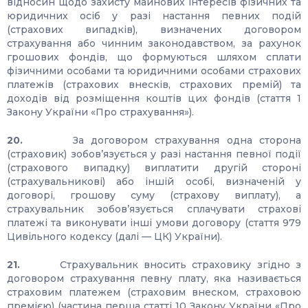
відносин щодо захисту майнових інтересів фізичних та
юридичних осіб у разі настання певних подій
(страхових випадків), визначених договором
страхування або чинним законодавством, за рахунок
грошових фондів, що формуються шляхом сплати
фізичними особами та юридичними особами страхових
платежів (страхових внесків, страхових премій) та
доходів від розміщення коштів цих фондів (стаття 1
Закону України «Про страхування»).
20.
За договором страхування одна сторона
(страховик) зобов’язується у разі настання певної події
(страхового випадку) виплатити другій стороні
(страхувальникові) або іншій особі, визначеній у
договорі, грошову суму (страхову виплату), а
страхувальник зобов’язується сплачувати страхові
платежі та виконувати інші умови договору (стаття 979
Цивільного кодексу (далі — ЦК) України).
21.
Страхувальник вносить страховику згідно з
договором страхування певну плату, яка називається
страховим платежем (страховим внеском, страховою
премією) (частина перша статті 10 Закону України «Про