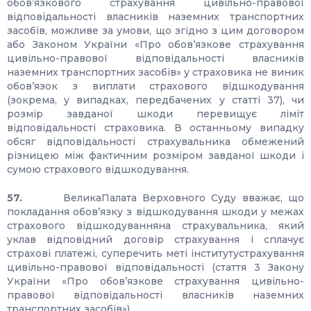
обов’язкового страхування цивільно-правової
відповідальності власників наземних транспортних
засобів, можливе за умови, що згідно з цим договором
або Законом України «Про обов’язкове страхування
цивільно-правової відповідальності власників
наземних транспортних засобів» у страховика не виник
обов’язок з виплати страхового відшкодування
(зокрема, у випадках, передбачених у статті 37), чи
розмір завданої шкоди перевищує ліміт
відповідальності страховика. В останньому випадку
обсяг відповідальності страхувальника обмежений
різницею між фактичним розміром завданої шкоди і
сумою страхового відшкодування.
57.
ВеликаПалата Верховного Суду вважає, що
покладання обов’язку з відшкодування шкоди у межах
страхового відшкодуванняна страхувальника, який
уклав відповідний договір страхування і сплачує
страхові платежі, суперечить меті інститутустрахування
цивільно-правової відповідальності (стаття 3 Закону
України «Про обов’язкове страхування цивільно-
правової відповідальності власників наземних
транспортних засобів»).