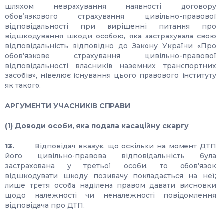
шляхом неврахування наявності договору
обов’язкового страхування цивільно-правової
відповідальності при вирішенні питання про
відшкодування шкоди особою, яка застрахувала свою
відповідальність відповідно до Закону України «Про
обов’язкове страхування цивільно-правової
відповідальності власників наземних транспортних
засобів», нівелює існування цього правового інституту
як такого.
АРГУМЕНТИ УЧАСНИКІВ СПРАВИ
(1) Доводи особи, яка подала касаційну скаргу
13.
Відповідач вказує, що оскільки на момент ДТП
його цивільно-правова відповідальність була
застрахована у третьої особи, то обов’язок
відшкодувати шкоду позивачу покладається на неї;
лише третя особа наділена правом давати висновки
щодо належності чи неналежності повідомлення
відповідача про ДТП.