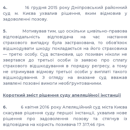
4.
16 грудня 2015 року Дніпровський районний
суд м. Києва ухвалив рішення, яким відмовив у
задоволенні позову.
5.
Мотивував тим, що оскільки цивільно-правова
відповідальність відповідача на час настання
страхового випадку була застрахована, то обов’язок
відшкодувати шкоду покладається на його страховика
— третю особу. Суд встановив, що позивач ніколи не
звертався до третьої особи із заявою про сплату
страхового відшкодування в порядку регресу, а тому
не отримував відмову третьої особи у виплаті такого
відшкодування. З огляду на вказане суд вважав
заявлені позовні вимоги необґрунтованими.
Короткий зміст рішення суду апеляційної інстанції
6.
6 квітня 2016 року Апеляційний суд міста Києва
скасував рішення суду першої інстанції, ухвалив нове
рішення про задоволення позову та стягнув із
відповідача на користь позивача 17 317,46 грн.