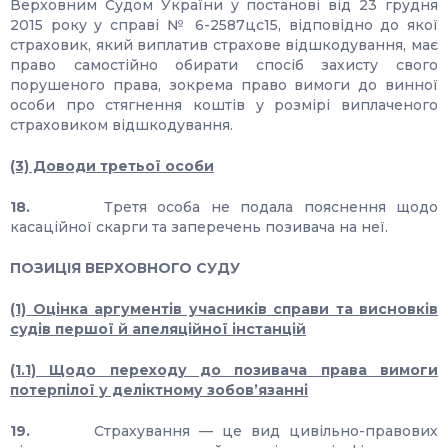
Верховним Судом України у постанові від 23 грудня
2015 року у справі № 6-2587цс15, відповідно до якої
страховик, який виплатив страхове відшкодування, має
право самостійно обирати спосіб захисту свого
порушеного права, зокрема право вимоги до винної
особи про стягнення коштів у розмірі виплаченого
страховиком відшкодування.
(3) Доводи третьої особи
18.
Третя особа не подала пояснення щодо
касаційної скарги та заперечень позивача на неї.
ПОЗИЦІЯ ВЕРХОВНОГО СУДУ
(1) Оцінка аргументів учасників справи та висновків
судів першої й апеляційної інстанцій
(1.1) Щодо
переходу до позивача права вимоги
потерпілої у деліктному зобов’язанні
19.
Страхування — це вид цивільно-правових