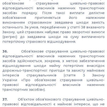
обов’язкове страхування цивільно-правової
відповідальності власників наземних транспортних
засобів» порядку. Після такої виплати деліктне
зобов’язання припиняється його належним
виконанням страховиком завдавача шкоди замість
останнього. За умов, передбачених у статті 38 вказаного
Закону, цей страховик набуває право зворотної вимоги
(регрес) до завдавача шкоди на суму виплаченого
потерпілому страхового відшкодування.
36.
Обов’язкове страхування цивільно-правової
відповідальності власників наземних транспортних
засобів здійснюється, зокрема, з метою забезпечення
відшкодування шкоди майну потерпілих внаслідок
дорожньо-транспортної пригоди та захисту майнових
інтересів страхувальників (стаття 3 Закону
України «Про обов’язкове страхування цивільно-
правової відповідальності власників наземних
транспортних засобів»).
37.
Об’єктом обов’язкового страхування цивільно-
правової відповідальності є майнові інтереси, що не