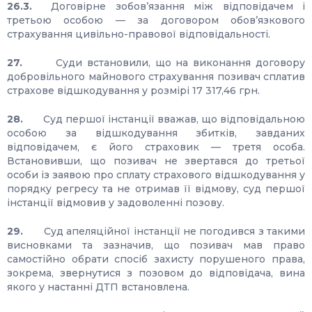
26.3.
Договірне зобов’язання між відповідачем і
третьою особою — за договором обов’язкового
страхування цивільно-правової відповідальності.
27.
Суди встановили, що на виконання договору
добровільного майнового страхування позивач сплатив
страхове відшкодування у розмірі 17 317,46 грн.
28.
Суд першої інстанції вважав, що відповідальною
особою за відшкодування збитків, завданих
відповідачем, є його страховик — третя особа.
Встановивши, що позивач не звертався до третьої
особи із заявою про сплату страхового відшкодування у
порядку регресу та не отримав її відмову, суд першої
інстанції відмовив у задоволенні позову.
29.
Суд апеляційної інстанції не погодився з такими
висновками та зазначив, що позивач мав право
самостійно обрати спосіб захисту порушеного права,
зокрема, звернутися з позовом до відповідача, вина
якого у настанні ДТП встановлена.