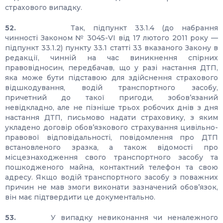
страхового випадку.
52.
Так, підпункт 33.1.4 (до набрання
чинності Законом № 3045-VI від 17 лютого 2011 року —
підпункт 33.1.2) пункту 33.1 статті 33 вказаного Закону в
редакції, чинній на час виникнення спірних
правовідносин, передбачав, що у разі настання ДТП,
яка може бути підставою для здійснення страхового
відшкодування, водій транспортного засобу,
причетний до такої пригоди, зобов’язаний
невідкладно, але не пізніше трьох робочих днів з дня
настання ДТП, письмово надати страховику, з яким
укладено договір обов’язкового страхування цивільно-
правової відповідальності, повідомлення про ДТП
встановленого зразка, а також відомості про
місцезнаходження свого транспортного засобу та
пошкодженого майна, контактний телефон та свою
адресу. Якщо водій транспортного засобу з поважних
причин не мав змоги виконати зазначений обов’язок,
він має підтвердити це документально.
53.
У випадку невиконання чи неналежного