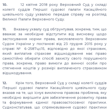
10.
12 квітня 2018 року Верховний Суд у складі
колегії суддів Першої судової палати Касаційного
цивільного суду ухвалою передав справу на розгляд
Великої Палати Верховного Суду.
11.
Вказану ухвалу суд обґрунтував, зокрема, тим, що
вважає за необхідне відступити від висновку щодо
застосування норми права, висловленого Верховним
Судом України у постанові від 23 грудня 2015 року у
справі № 6-2587цс15, відповідно до якої страховик,
який виплатив страхове відшкодування має право
самостійно обирати спосіб захисту свого порушеного
права, зокрема, право вимоги до винної особи про
стягнення коштів у розмірі виплаченого страховиком
відшкодування.
12.
Крім того, Верховний Суд у складі колегії суддів
Першої судової палати Касаційного цивільного суду
вказав на те, що існує виключна правова проблема, яку
необхідно вирішити для забезпечення розвитку права
та формування єдиної правозастосовної практики.
Судконстатував, що спрямовування судової практики