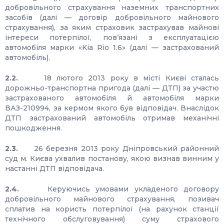
добровільного страхування наземних транспортних
засобів (далі — договір добровільного майнового
страхування), за яким страховик застрахував майнові
інтереси потерпілої, пов’язані з експлуатацією
автомобіля марки «Kia Rio 1.6» (далі — застрахований
автомобіль).
2.2.
18 лютого 2013 року в місті Києві сталась
дорожньо-транспортна пригода (далі — ДТП) за участю
застрахованого автомобіля й автомобіля марки
ВАЗ-210994, за кермом якого був відповідач. Внаслідок
ДТП застрахований автомобіль отримав механічні
пошкодження.
2.3.
26 березня 2013 року Дніпровський районний
суд м. Києва ухвалив постанову, якою визнав винним у
настанні ДТП відповідача.
2.4.
Керуючись умовами укладеного договору
добровільного майнового страхування, позивач
сплатив на користь потерпілої (на рахунок станції
технічного обслуговування) суму страхового