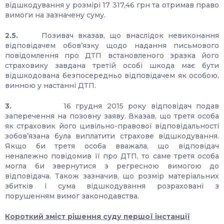
відшкодування у розмірі 17 317,46 грн та отримав право
вимоги на зазначену суму.
2.5.
Позивач вказав, що внаслідок невиконання
відповідачем обов’язку щодо надання письмового
повідомлення про ДТП встановленого зразка його
страховику завдана третій особі шкода має бути
відшкодована безпосередньо відповідачем як особою,
винною у настанні ДТП.
3.
16 грудня 2015 року відповідач подав
заперечення на позовну заяву. Вказав, що третя особа
як страховик його цивільно-правової відповідальності
зобов’язана була виплатити страхове відшкодування.
Якщо би третя особа вважала, що відповідач
неналежно повідомив її про ДТП, то саме третя особа
могла би звернутися з регресною вимогою до
відповідача. Також зазначив, що розмір матеріальних
збитків і сума відшкодування розраховані з
порушенням вимог законодавства.
Короткий зміст рішення суду першої інстанції