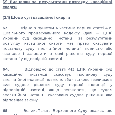
(2) Висновки за результатами розгляду касаційної
скарги
(2.1) Щодо суті касаційної скарги
63.
Згідно з пунктом 4 частини першої статті 409
Цивільного процесуального кодексу (далі — ЦПК)
України суд касаційної інстанції за результатами
розгляду касаційної скарги має право скасувати
постанову суду апеляційної інстанції повністю або
частково і залишити в силі рішення суду першої
інстанції у відповідній частині.
64.
Відповідно до статті 413 ЦПК України суд
касаційної інстанції скасовує постанову суду
апеляційної інстанції повністю або частково і залишає в
силі судове рішення суду першої інстанції у
відповідній частині, якщо встановить, що судом
апеляційної інстанції скасовано судове рішення, яке
відповідає закону.
65.
ВеликаПалата Верховного Суду вважає, що