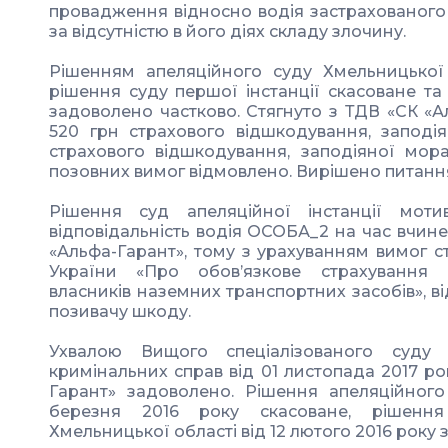
провадження відносно водія застрахованого
за відсутністю в його діях складу злочину.
Рішенням апеляційного суду Хмельницької
рішення суду першої інстанції скасоване та
задоволено частково. Стягнуто з ТДВ «СК «А
520 грн страхового відшкодування, заподі
страхового відшкодування, заподіяної мор
позовних вимог відмовлено. Вирішено питання
Рішення суд апеляційної інстанції моти
відповідальність водія ОСОБА_2 на час вчин
«Альфа-Гарант», тому з урахуванням вимог ста
України «Про обов’язкове страхування ци
власників наземних транспортних засобів», в
позивачу шкоду.
Ухвалою Вищого спеціалізованого суду 
кримінальних справ від 01 листопада 2017 ро
Гарант» задоволено. Рішення апеляційного
березня 2016 року скасоване, рішення
Хмельницької області від 12 лютого 2016 року 