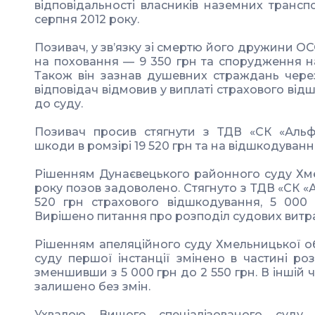
відповідальності власників наземних трансп
серпня 2012 року.
Позивач, у зв’язку зі смертю його дружини ОС
на поховання — 9 350 грн та спорудження на
Також він зазнав душевних страждань через
відповідач відмовив у виплаті страхового ві
до суду.
Позивач просив стягнути з ТДВ «СК «Альф
шкоди в ромзірі 19 520 грн та на відшкодуван
Рішенням Дунаєвецького районного суду Хмел
року позов задоволено. Стягнуто з ТДВ «СК «
520 грн страхового відшкодування, 5 000
Вирішено питання про розподіл судових витра
Рішенням апеляційного суду Хмельницької обл
суду першої інстанції змінено в частині ро
зменшивши з 5 000 грн до 2 550 грн. В іншій 
залишено без змін.
Ухвалою Вищого спеціалізованого суду 