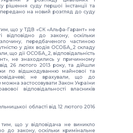
у рішення суду першої інстанції та
у передано на новий розгляд до суду
 тим, що у ТДВ «СК «Альфа-Гарант» не
ті відповідно до закону, оскільки
злочину, передбаченого частиною
сутністю у діях водія ОСОБА_2 складу
ли, що дії ОСОБА_2, відповідальність
ант», не знаходились у причинному
від 26 лютого 2013 року, та дійшли
зки по відшкодуванню майнової та
відачеві; не врахували, що до
не можна застосовувати Закон України
авової відповідальності власників
ьницької області від 12 лютого 2016
 тим, що у відповідача не виникло
дно до закону, оскільки кримінальне