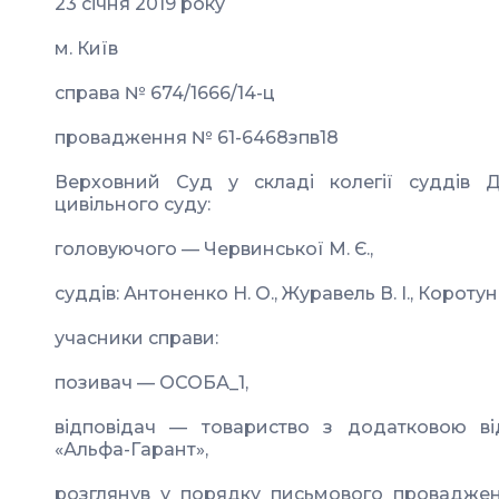
23 січня 2019 року
м. Київ
справа № 674/1666/14-ц
провадження № 61-6468зпв18
Верховний Суд у складі колегії суддів Д
цивільного суду:
головуючого — Червинської М. Є.,
суддів: Антоненко Н. О., Журавель В. І., Коротуна
учасники справи:
позивач — ОСОБА_1,
відповідач — товариство з додатковою ві
«Альфа-Гарант»,
розглянув у порядку письмового провадже