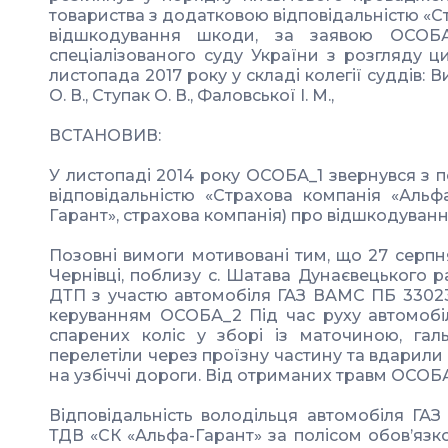
товариства з додатковою відповідальністю «С
відшкодування шкоди, за заявою ОСОБА
спеціалізованого суду України з розгляду ци
листопада 2017 року у складі колегії суддів: Ви
О. В., Ступак О. В., Фаловської І. М.,
ВСТАНОВИВ:
У листопаді 2014 року ОСОБА_1 звернувся з 
відповідальністю «Страхова компанія «Альф
Гарант», страхова компанія) про відшкодуван
Позовні вимоги мотивовані тим, що 27 серпн
Чернівці, поблизу с. Шатава Дунаєвецького р
ДТП з участю автомобіля ГАЗ ВАМС ПБ 3302
керуванням ОСОБА_2 Під час руху автомобіл
спарених коліс у зборі із маточиною, галь
перелетіли через проїзну частину та вдарил
на узбіччі дороги. Від отриманих травм ОСОБА
Відповідальність володільця автомобіля ГА
ТДВ «СК «Альфа-Гарант» за полісом обов’язк