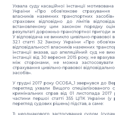
Ухвала суду касаційної інстанції мотивована
України «Про обов’язкове страхування ци
власників наземних транспортних засобів
страховик відповідно до лімітів відповід
встановленому цим законом порядку оцін
результаті дорожньо-транспортної пригоди жи
У відповідача не виникло цивільно-правової в
32.1 статті 32 Закону України «Про обов’яз
відповідальності власників наземних транспо
інстанції вказав, що апеляційний суд не ви
інстанції від 30 вересня 2015 року, не врахув
між сторонами, не можна застосовувати
страхування цивільно-правової відповідально
засобів».
У грудні 2017 року ОСОБА_1 звернувся до Ве
перегляд ухвали Вищого спеціалізованого с
кримінальних справ від 01 листопада 2017 
частини першої статті 355 ЦПК України (у 
перегляд судових рішень) підстав, а саме:
1) неоднакового застосування судом (судами