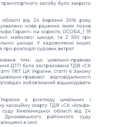
 транспортного засобу було закрито
 області від 24 березня 2016 року
 ухвалено нове рішення, яким позов
льфа-Гарант» на користь ОСОБА_1 19
яної майнової шкоди, та 2 550 грн
альної шкоди. У задоволенні інших
 про розподіл судових витрат.
воване тим, що цивільно-правова
ення ДТП була застрахована ТДВ «СК
тті 1187 ЦК України, статті 6 Закону
вільно-правової відповідальності
ідповідач зобов’язаний відшкодувати
України з розгляду цивільних і
ку касаційну скаргу ТДВ «СК «Альфа-
 суду Хмельницької області від 24
 Дунаєвецького районного суду
залишено в силі.