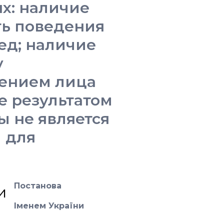
х: наличие
ть поведения
ед; наличие
у
ением лица
е результатом
ы не является
 для
Постанова
Іменем України