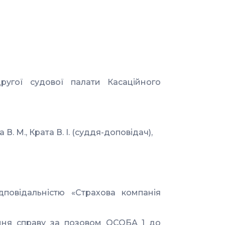
ругої судової палати Касаційного
 В. М., Крата В. І. (суддя-доповідач),
дповідальністю «Страхова компанія
ння справу за позовом ОСОБА_1 до