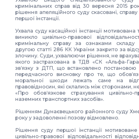
кримінальних справ від 30 вересня 2015 рок
рішення апеляційного суду скасовані, справ
першої інстанції.
Ухвала суду касаційної інстанції мотивована
виникло цивільно-правової відповідальнос
кримінальну справу за ознаками складу 
другою статті 286 КК України закрито за від
злочину. Суди, ухвалюючи рішення, не врахува
якого застрахована в ТДВ «СК «Альфа-Гар
зв’язку з ДТП, що встановлено постановою 
передчасного висновку про те, що обов’я
моральної шкоди лежать саме на відпо
правовідносин, які склались між сторонами, 
«Про обов’язкове страхування цивільно-пр
наземних транспортних засобів».
Рішенням Дунаєвецького районного суду Хмел
року у задоволенні позову відмовлено.
Рішення суду першої інстанції мотивоване
цивільно-правової відповідальності відпові