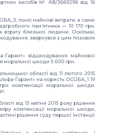
ортних засобів № АВ/3669296 від 16
ОБА_3, поніс майнові витрати, а саме:
дгробного пам’ятника — 10 170 грн.
 втрату близької людини. Оскільки,
дшкодування, звернувся з цим позовом
а-Гарант» відшкодування майнової
ня моральної шкоди 5 000 грн.
ьницької області від 11 лютого 2015
Альфа-Гарант» на користь ОСОБА_1 19
 грн компенсації моральної шкоди.
т.
асті від 15 квітня 2015 року рішення
зміру компенсації моральної шкоди,
частині рішення суду першої інстанції
України з розгляду цивільних і