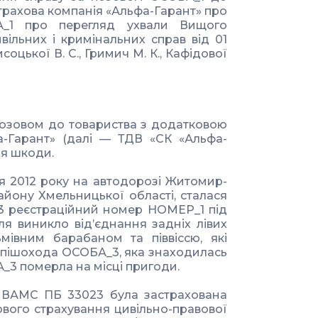
трахова компанія «Альфа-Гарант» про
_1 про перегляд ухвали Вищого
вільних і кримінальних справ від 01
соцької В. С., Гримич М. К., Кафідової
позовом до товариства з додатковою
а-Гарант» (далі — ТДВ «СК «Альфа-
ня шкоди.
я 2012 року на автодорозі Житомир-
айону Хмельницької області, сталася
3 реєстраційний номер НОМЕР_1 під
я виникло від’єднання задніх лівих
мівним барабаном та піввіссю, які
и пішохода ОСОБА_3, яка знаходилась
_3 померла на місці пригоди.
З ВАМС ПБ 33023 була застрахована
ового страхування цивільно-правової