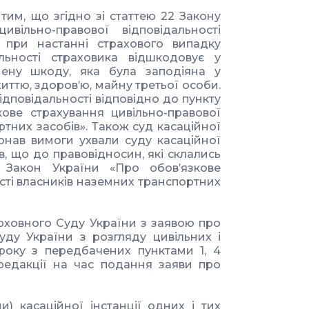
 тим, що згідно зі статтею 22 Закону
вільно-правової відповідальності
» при настанні страхового випадку
альності страховика відшкодовує у
ену шкоду, яка була заподіяна у
ттю, здоров’ю, майну третьої особи.
ідповідальності відповідно до пункту
кове страхування цивільно-правової
ртних засобів». Також суд касаційної
конав вимоги ухвали суду касаційної
ав, що до правовідносин, які склались
 Закон України «Про обов’язкове
сті власників наземних транспортних
рховного Суду України з заявою про
уду України з розгляду цивільних і
року з передбачених пунктами 1, 4
редакції на час подання заяви про
) касаційної інстанції одних і тих