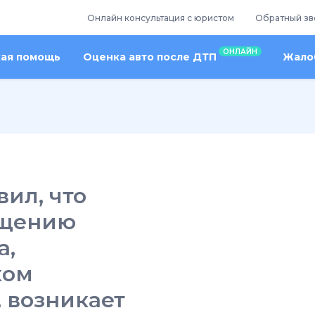
Онлайн консультация с юристом
Обратный зв
ОНЛАЙН
кая помощь
Оценка авто после ДТП
Жалоб
ил, что
ещению
а,
ком
 возникает