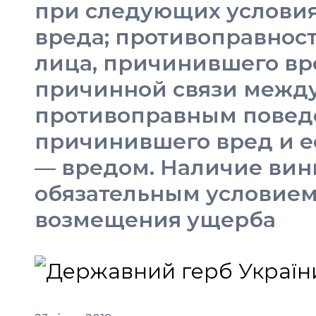
при следующих условия
вреда; противоправнос
лица, причинившего вр
причинной связи межд
противоправным повед
причинившего вред и е
— вредом. Наличие вин
обязательным условием
возмещения ущерба