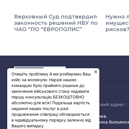
Верховный Суд подтвердил
Нужно л
законность решений НБУ по
имущест
ЧАО “ПО “ЕВРОПОЛИС”
рисков
Опишіть проблему й ми розберемо Ваш
кейс на молекули. Наразі нашою
командою було прийнято рішення до
закінчення військового стану надавати
першу консультацію БЕЗКОШТОВНО
абсолютно для всіх! Подальша вартість
Связь с нами :
Юридический адрес :
надання наших послуг в разі
продовження співпраці обговорюється
(068) 349-38-55
03150, г. Киев,
в індивідуальному порядку залежно від
(095) 825-45-08
ул. Академика Вильямса
Вашого випадку.
info@fins.com.ua
6-д, оф. 43