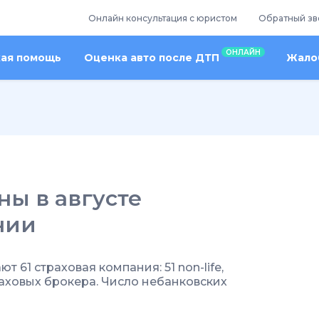
Онлайн консультация с юристом
Обратный зв
ОНЛАЙН
кая помощь
Оценка авто после ДТП
Жалоб
ы в августе
нии
 61 страховая компания: 51 non-life,
траховых брокера. Число небанковских