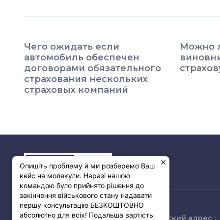
Чего ожидать если
Можно л
автомобиль обеспечен
виновни
договорами обязательного
страхо
страхования нескольких
страховых компаний
Опишіть проблему й ми розберемо Ваш
кейс на молекули. Наразі нашою
командою було прийнято рішення до
закінчення військового стану надавати
першу консультацію БЕЗКОШТОВНО
абсолютно для всіх! Подальша вартість
Связь с нами :
Юридический адрес :