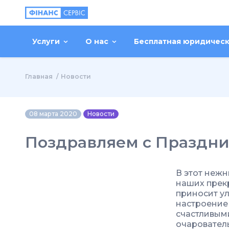
Услуги
О нас
Бесплатная юридичес
Главная
Новости
08 марта 2020
Новости
Поздравляем с Праздни
В этот неж
наших прек
приносит ул
настроение
счастливым
очарователь