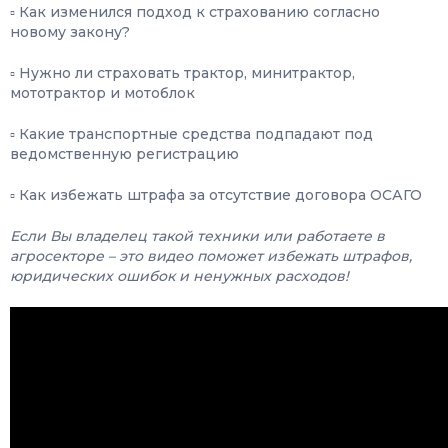
▫️ Как изменился подход к страхованию согласно
новому закону?
▫️ Нужно ли страховать трактор, минитрактор,
мототрактор и мотоблок
▫️ Какие транспортные средства подпадают под
ведомственную регистрацию
▫️ Как избежать штрафа за отсутствие договора ОСАГО
Если Вы владелец такой техники или работаете в
агросекторе – это видео поможет избежать штрафов,
юридических ошибок и ненужных расходов!