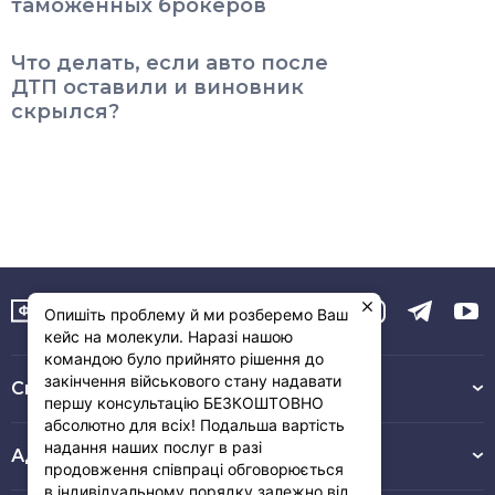
таможенных брокеров
Что делать, если авто после
ДТП оставили и виновник
скрылся?
Опишіть проблему й ми розберемо Ваш
кейс на молекули. Наразі нашою
командою було прийнято рішення до
закінчення військового стану надавати
Связь с нами :
першу консультацію БЕЗКОШТОВНО
абсолютно для всіх! Подальша вартість
надання наших послуг в разі
Адрес
продовження співпраці обговорюється
в індивідуальному порядку залежно від