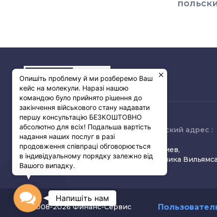
польск
Опишіть проблему й ми розберемо Ваш
кейс на молекули. Наразі нашою
командою було прийнято рішення до
закінчення військового стану надавати
першу консультацію БЕЗКОШТОВНО
абсолютно для всіх! Подальша вартість
Связь с нами :
Юридический адрес :
надання наших послуг в разі
продовження співпраці обговорюється
(068) 349-38-55
03150, г. Киев,
в індивідуальному порядку залежно від
(095) 825-45-08
ул. Академика Вильямса
Вашого випадку.
info@fins.com.ua
6-д, оф. 43
Contact
Напишіть нам
Пользовател
© 2008-2026 Финанс-Сервис