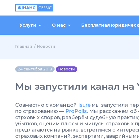
Услуги
О нас
Бесплатная юридичес
Главная
Новости
24 сентября 2018
Новости
Мы запустили канал на
Совместно с командой
Isure
мы запустили пер
по страхованию —
ProPolis
. Мы расскажем об
стрховых споров, разберём судебную практик
убытков, оценим плюсы и минусы страховых п
предлагаются на рынке, встретимся с интер
страховых компаний, экспертами, аварийным