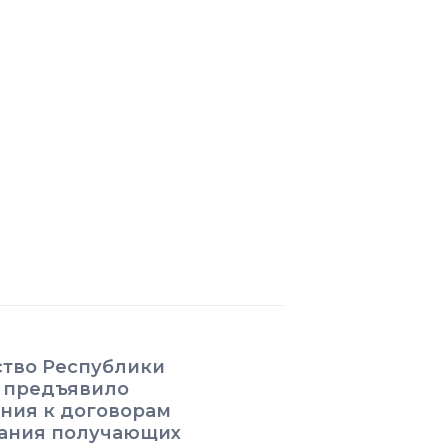
ство Республики
 предъявило
ния к договорам
вания получающих