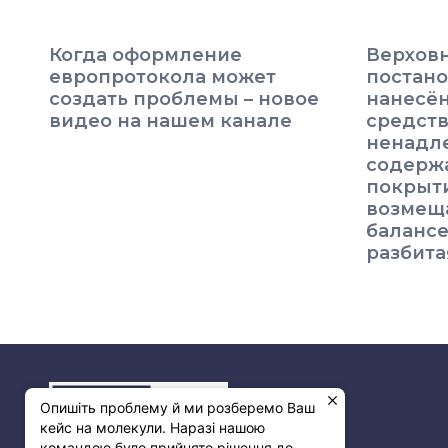
Когда оформление
Верхов
европротокола может
постано
создать проблемы – новое
нанесё
видео на нашем канале
средств
ненадл
содерж
покрыт
возмеща
балансе
разбита
Опишіть проблему й ми розберемо Ваш
кейс на молекули. Наразі нашою
командою було прийнято рішення до