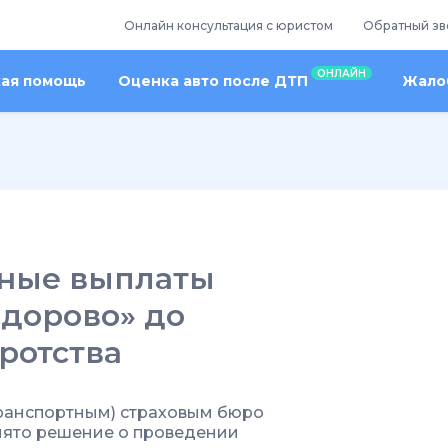
Онлайн консультация с юристом
Обратный зв
ОНЛАЙН
кая помощь
Оценка авто после ДТП
Жалоб
чные выплаты
Здорово» до
ротства
ранспортным) страховым бюро
нято решение о проведении