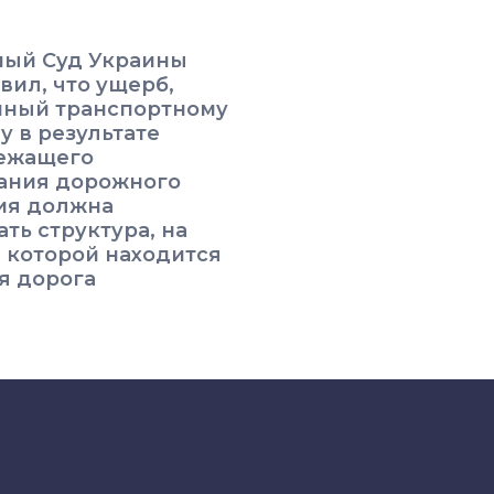
ный Суд Украины
вил, что ущерб,
нный транспортному
у в результате
ежащего
ания дорожного
ия должна
ть структура, на
 которой находится
я дорога