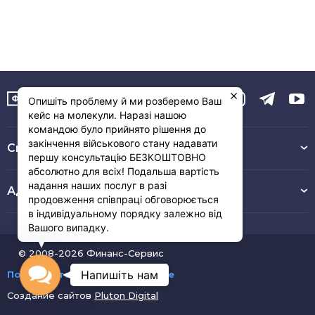
Опишіть проблему й ми розберемо Ваш
кейс на молекули. Наразі нашою
командою було прийнято рішення до
закінчення військового стану надавати
Связь с нами :
першу консультацію БЕЗКОШТОВНО
абсолютно для всіх! Подальша вартість
надання наших послуг в разі
Адрес
продовження співпраці обговорюється
в індивідуальному порядку залежно від
Вашого випадку.
© 2008-2026 Финанс-Сервис
Contact
Напишіть нам
Пользовательское соглашение
Создание сайтов
Pluton Digital
Us