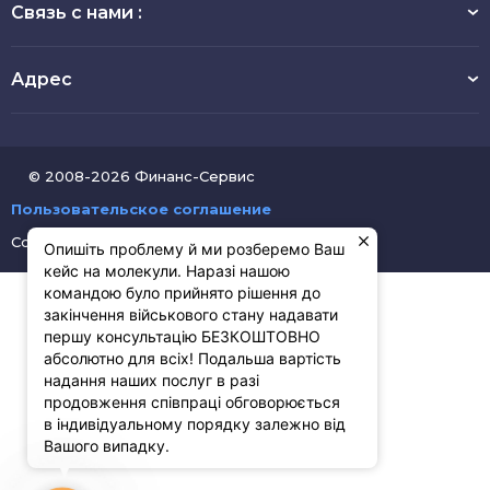
Связь с нами :
Адрес
© 2008-2026 Финанс-Сервис
Пользовательское соглашение
Создание сайтов
Pluton Digital
Опишіть проблему й ми розберемо Ваш
кейс на молекули. Наразі нашою
командою було прийнято рішення до
закінчення військового стану надавати
першу консультацію БЕЗКОШТОВНО
абсолютно для всіх! Подальша вартість
надання наших послуг в разі
продовження співпраці обговорюється
в індивідуальному порядку залежно від
Вашого випадку.